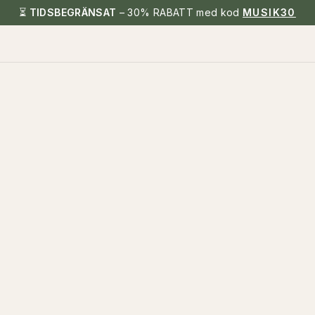
⏳
TIDSBEGRÄNSAT
– 30% RABATT med kod
MUSIK30